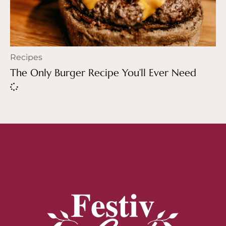
Recipes
The Only Burger Recipe You’ll Ever Need